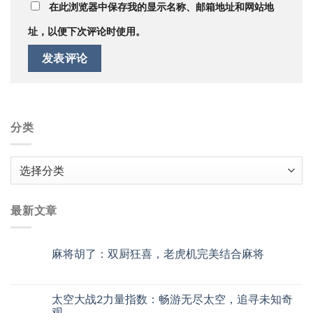
在此浏览器中保存我的显示名称、邮箱地址和网站地
址，以便下次评论时使用。
分类
分
类
最新文章
麻将胡了：双厨狂喜，老虎机完美结合麻将
太空大战2力量指数：畅游无尽太空，追寻未知奇
观