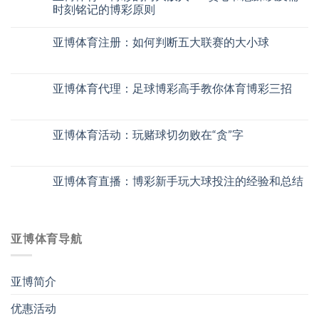
时刻铭记的博彩原则
亚博体育注册：如何判断五大联赛的大小球
亚博体育代理：足球博彩高手教你体育博彩三招
亚博体育活动：玩赌球切勿败在“贪”字
亚博体育直播：博彩新手玩大球投注的经验和总结
亚博体育导航
亚博简介
优惠活动