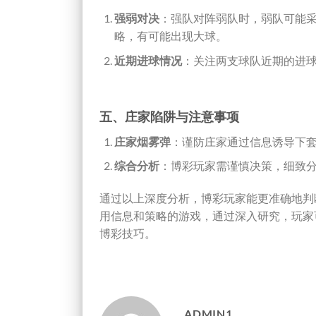
强弱对决
：强队对阵弱队时，弱队可能
略，有可能出现大球。
近期进球情况
：关注两支球队近期的进
五、庄家陷阱与注意事项
庄家烟雾弹
：谨防庄家通过信息诱导下
综合分析
：博彩玩家需谨慎决策，细致分
通过以上深度分析，博彩玩家能更准确地判
用信息和策略的游戏，通过深入研究，玩家
博彩技巧。
ADMIN1