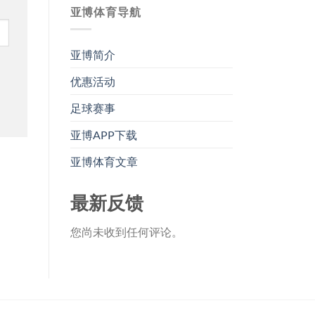
亚博体育导航
亚博简介
优惠活动
足球赛事
亚博APP下载
亚博体育文章
最新反馈
您尚未收到任何评论。