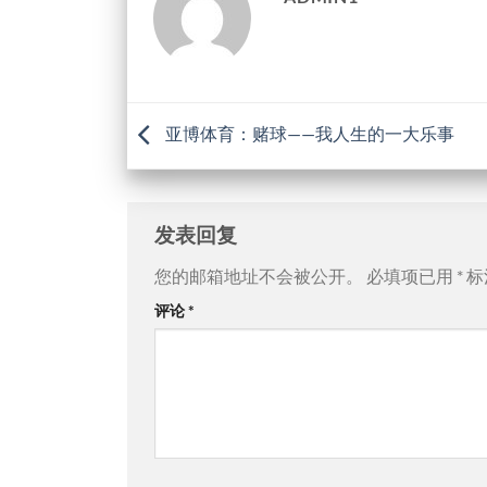
亚博体育：赌球——我人生的一大乐事
发表回复
您的邮箱地址不会被公开。
必填项已用
*
标
评论
*