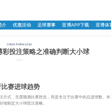
简介
优惠活动
足球赛事
亚博APP下载
亚博体
CHƯA PHÂN LOẠI
博彩投注策略之准确判断大小球
析比赛进球趋势
注方式，无需预测比赛胜负，而是专注于比赛中的总进球数。本
好地制定大小球投注策略。