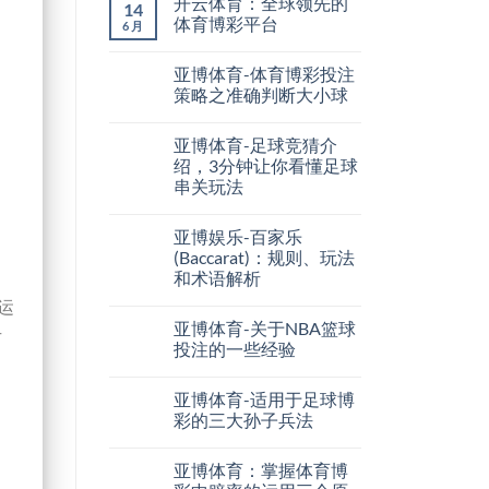
开云体育：全球领先的
14
体育博彩平台
6 月
亚博体育-体育博彩投注
策略之准确判断大小球
亚博体育-足球竞猜介
绍，3分钟让你看懂足球
串关玩法
亚博娱乐-百家乐
(Baccarat)：规则、玩法
和术语解析
运
亚博体育-关于NBA篮球
升
投注的一些经验
亚博体育-适用于足球博
彩的三大孙子兵法
亚博体育：掌握体育博