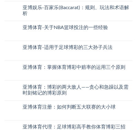
亚博娱乐-百家乐(Baccarat)：规则、玩法和术语解
析
亚博体育-关于NBA篮球投注的一些经验
亚博体育-适用于足球博彩的三大孙子兵法
亚博体育：掌握体育博彩中赔率的运用三个原则
亚博体育：博彩的两大敌人——贪心和急躁以及需
时刻铭记的博彩原则
亚博体育注册：如何判断五大联赛的大小球
亚博体育代理：足球博彩高手教你体育博彩三招