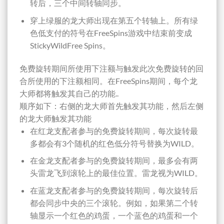
转后，三个中间转轴同步。
穿上绿服的龙大师出现在第五个转轴上。所有绿
色低支付的符号在FreeSpins游戏中结束前变成
StickyWildFree Spins。
免费旋转期间所使用下注额与触发此次免费旋转的回
合所使用的下注额相同。在FreeSpins期间，每个龙
大师都将触发其自己的功能..
顺序如下：右侧的龙大师首先触发其功能，然后左侧
的龙大师触发其功能
在红龙支配者参与的免费旋转期间，每次旋转最
多都会有3个随机的红色低分符号替换为WILD。
在金龙支配者参与的免费旋转期间，最多会有两
头雷龙飞到滚轮上的最佳位置。雷龙视为WILD。
在蓝龙支配者参与的免费旋转期间，每次旋转后
都会同步中央的三个滚轮。例如，如果第二个转
轴显示一个红色的鸡蛋，一个蓝色的鸡蛋和一个