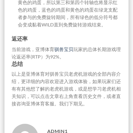
黄色的鸡蛋，所以第三和第四个转轴也将显示红
色的鸡蛋，蓝色的鸡蛋和黄色的鸡蛋在绿龙支配
者参与的免费旋转期间，所有绿色的低分符号都
会变成黏着WILD直到免费旋转游戏结束。
返还率
当前游戏，亚博体育
驯兽宝贝
玩家的总体长期游戏理
论返还率(RTP）为92%。
总结
以上是亚博体育对驯兽宝贝老虎机游戏的全部内容介
绍，更详细的内容欢迎进入游戏体验，如果玩家们还
有有其他想了解的老虎机游戏，或是想学习老虎机相
关知识，可以点击文章右上角查看历史文件，或者直
接咨询亚博体育客服。我们下期见。
ADMIN1